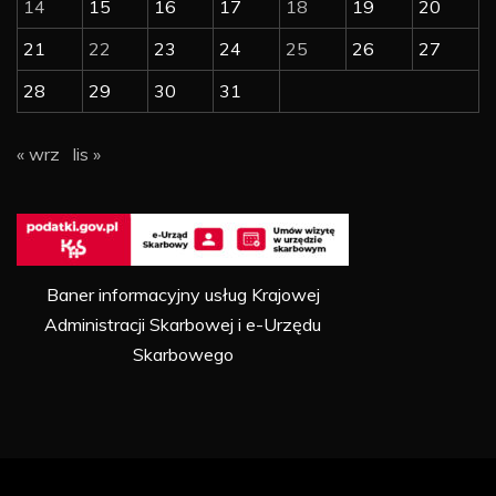
14
15
16
17
18
19
20
21
22
23
24
25
26
27
28
29
30
31
« wrz
lis »
Baner informacyjny usług Krajowej
Administracji Skarbowej i e-Urzędu
Skarbowego