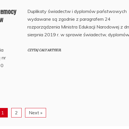
rzemocy
Duplikaty świadectw i dyplomów państwowych
 w
wydawane są zgodnie z paragrafem 24
rozporządzenia Ministra Edukacji Narodowej z dn
sierpnia 2019 r. w sprawie świadectw, dyplomó
ia
CZYTAJ CAŁY ARTYKUŁ
 nr
30
1
2
Next »