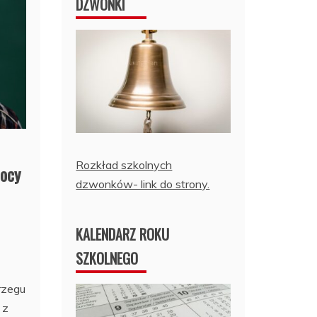
DZWONKI
Rozkład szkolnych
mocy
dzwonków- link do strony.
KALENDARZ ROKU
SZKOLNEGO
rzegu
 z