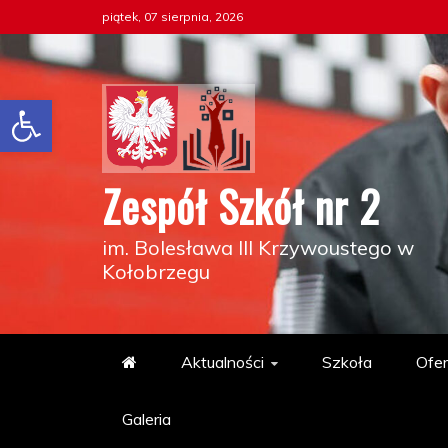
Skip
piątek, 07 sierpnia, 2026
to
content
Otwórz pasek narzędzi
Zespół Szkół nr 2
im. Bolesława III Krzywoustego w
Kołobrzegu
Aktualności
Szkoła
Ofer
Galeria