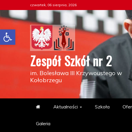
Skip
czwartek, 06 sierpnia, 2026
to
content
Otwórz pasek narzędzi
Zespół Szkół nr 2
im. Bolesława III Krzywoustego w
Kołobrzegu
Aktualności
Szkoła
Ofer
Galeria