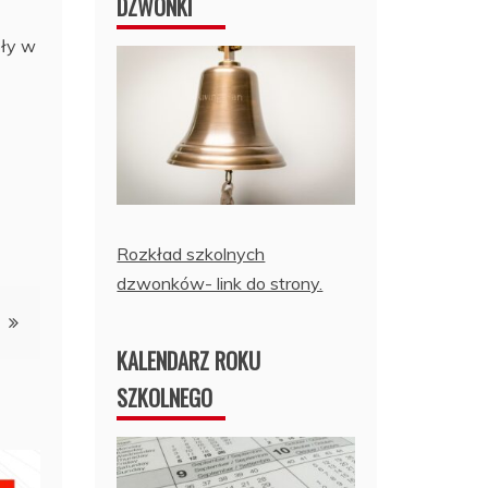
DZWONKI
oły w
Rozkład szkolnych
dzwonków- link do strony.
KALENDARZ ROKU
SZKOLNEGO